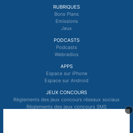
RUBRIQUES
Bons Plans
Emissions
Jeux
PODCASTS
Podcasts
Webradios
APPS
Espace sur iPhone
Espace sur Android
JEUX CONCOURS
Règlements des jeux concours réseaux sociaux
Règlements des jeux concours SMS
Règlements des jeux concours téléphone et internet