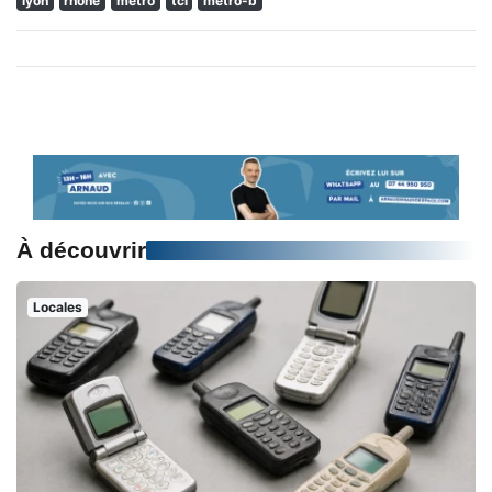
lyon
rhone
metro
tcl
metro-b
À découvrir
Locales