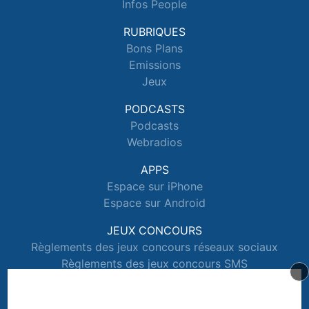
Infos People
RUBRIQUES
Bons Plans
Emissions
Jeux
PODCASTS
Podcasts
Webradios
APPS
Espace sur iPhone
Espace sur Android
JEUX CONCOURS
Règlements des jeux concours réseaux sociaux
Règlements des jeux concours SMS
Règlements des jeux concours téléphone et internet