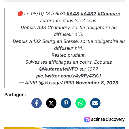
🔴 Le 08/11/23 à 6h30
#A43
#A432
#Coupure
autoroute dans les 2 sens.
Depuis A43 Chambéry, sortie obligatoire au
diffuseur n°5.
Depuis A432 Bourg en Bresse, sortie obligatoire au
diffuseur n°4.
Restez prudent.
Suivez les affichages en cours. Ecoutez
@AutorouteINFO
sur 107.7
pic.twitter.com/z4yRFy4ZKJ
— APRR (@VoyageAPRR)
November 8, 2023
Partager :