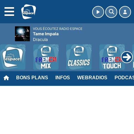
MENU
VOUS ÉCOUTEZ RADIO ESPACE
Tame Impala
Dracula
BONS PLANS
INFOS
WEBRADIOS
PODCA