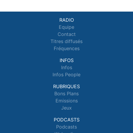
RADIO
Equipe
Contact
Titres diffusés
Fréquences
INFOS
Infos
Infos People
RUBRIQUES
Bons Plans
Emissions
Jeux
PODCASTS
Podcasts