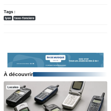
Tags :
lyon
taxe-fonciere
À découvrir
Locales