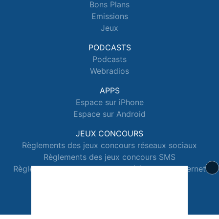
Bons Plans
Emissions
Jeux
PODCASTS
Podcasts
Webradios
APPS
Espace sur iPhone
Espace sur Android
JEUX CONCOURS
Règlements des jeux concours réseaux sociaux
Règlements des jeux concours SMS
Règlements des jeux concours téléphone et internet