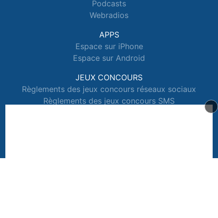
Podcasts
Webradios
APPS
Espace sur iPhone
Espace sur Android
JEUX CONCOURS
Règlements des jeux concours réseaux sociaux
Règlements des jeux concours SMS
Règlements des jeux concours téléphone et internet
© 2026 Radio Espace Tous droits réservés.
Signaler un contenu
-
Mentions légales
-
Politique de cookies
-
Contact