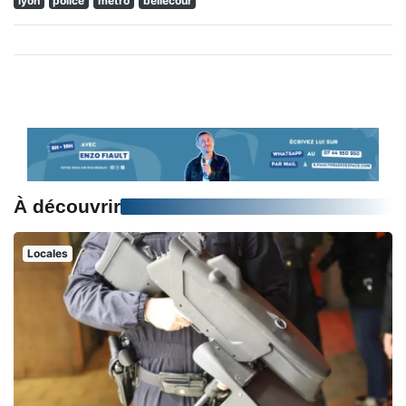
lyon
police
metro
bellecour
À découvrir
Locales