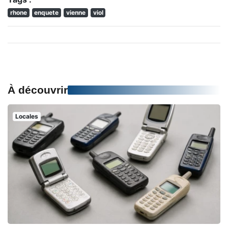
rhone
enquete
vienne
viol
À découvrir
Locales