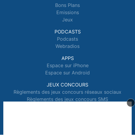
Bons Plans
Emissions
Jeux
PODCASTS
Podcasts
Webradios
APPS
Espace sur iPhone
Espace sur Android
JEUX CONCOURS
Règlements des jeux concours réseaux sociaux
Règlements des jeux concours SMS
Règlements des jeux concours téléphone et internet