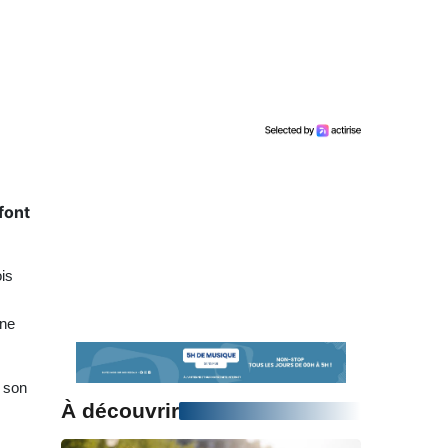
font
is
nne
r son
À découvrir