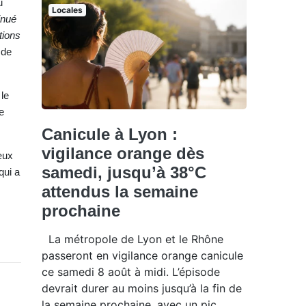
u
Locales
inué
tions
 de
le
e
Canicule à Lyon :
vigilance orange dès
œux
samedi, jusqu’à 38°C
qui a
attendus la semaine
prochaine
La métropole de Lyon et le Rhône
passeront en vigilance orange canicule
ce samedi 8 août à midi. L’épisode
devrait durer au moins jusqu’à la fin de
la semaine prochaine, avec un pic