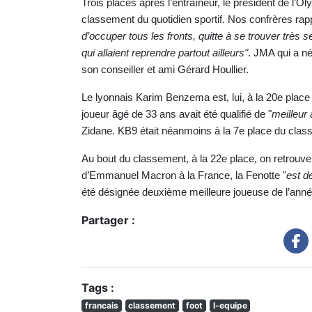
Trois places après l’entraîneur, le président de l’
classement du quotidien sportif. Nos confrères rap
d’occuper tous les fronts, quitte à se trouver très se
qui allaient reprendre partout ailleurs"
. JMA qui a né
son conseiller et ami Gérard Houllier.
Le lyonnais Karim Benzema est, lui, à la 20e plac
joueur âgé de 33 ans avait été qualifié de "
meilleur 
Zidane. KB9 était néanmoins à la 7e place du clas
Au bout du classement, à la 22e place, on retrou
d’Emmanuel Macron à la France, la Fenotte "
est d
été désignée deuxième meilleure joueuse de l’anné
Partager :
Tags :
francais
classement
foot
l-equipe