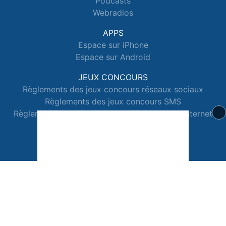
Podcasts
Webradios
APPS
Espace sur iPhone
Espace sur Android
JEUX CONCOURS
Règlements des jeux concours réseaux sociaux
Règlements des jeux concours SMS
Règlements des jeux concours téléphone et internet
© 2026 Radio Espace Tous droits réservés.
Signaler un contenu
-
Mentions légales
-
Politique de cookies
-
Contact