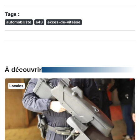
Tags :
automobiliste
a43
exces-de-vitesse
À découvrir
Locales