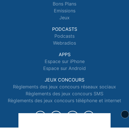
Bons Plans
Emissions
Jeux
PODCASTS
Podcasts
Webradios
APPS
Espace sur iPhone
Espace sur Android
JEUX CONCOURS
Règlements des jeux concours réseaux sociaux
Règlements des jeux concours SMS
Règlements des jeux concours téléphone et internet