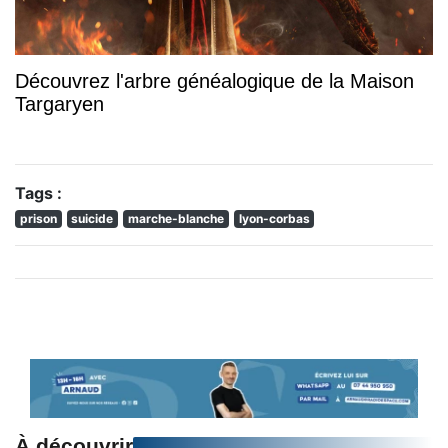
Découvrez l'arbre généalogique de la Maison
Targaryen
Tags :
prison
suicide
marche-blanche
lyon-corbas
À découvrir