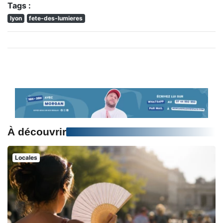
Tags :
lyon
fete-des-lumieres
À découvrir
Locales