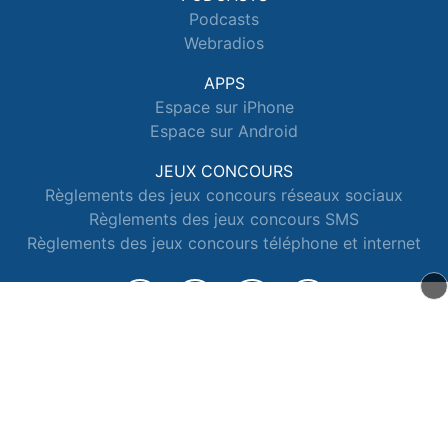
Podcasts
Webradios
APPS
Espace sur iPhone
Espace sur Android
JEUX CONCOURS
Règlements des jeux concours réseaux sociaux
Règlements des jeux concours SMS
Règlements des jeux concours téléphone et internet
© 2026 Radio Espace Tous droits réservés.
Signaler un contenu
-
Mentions légales
-
Politique de cookies
-
Contact