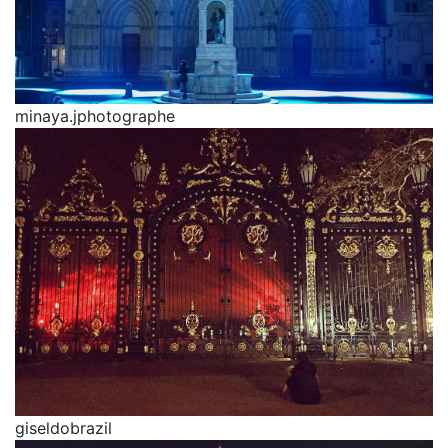
minaya.jphotographe
giseldobrazil