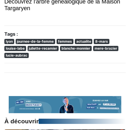
Découvrez l'arbre généalogique de la Maison
Targaryen
Tags :
lyon
journee-de-la-femme
femmes
actualite
8-mars
louise-labe
juliette-recamier
blanche-monnier
mere-brazier
lucie-aubrac
À découvrir