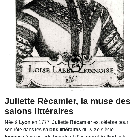
Juliette Récamier
, la muse des
salons littéraires
Née à
Lyon
en 1777,
Juliette Récamier
est célèbre pour
son rôle dans les
salons littéraires
du XIXe siècle.
Femme
d’une grande
beauté
et d’un
esprit brillant
, elle a