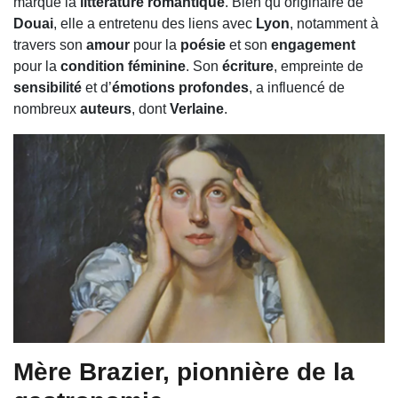
marqué la
littérature romantique
. Bien qu’originaire de
Douai
, elle a entretenu des liens avec
Lyon
, notamment à
travers son
amour
pour la
poésie
et son
engagement
pour la
condition féminine
. Son
écriture
, empreinte de
sensibilité
et d’
émotions profondes
, a influencé de
nombreux
auteurs
, dont
Verlaine
.
Mère Brazier
, pionnière de la