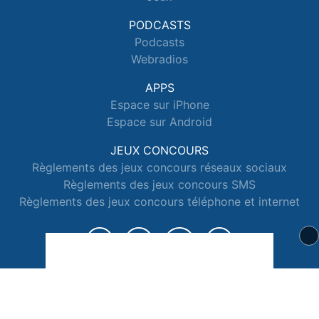
PODCASTS
Podcasts
Webradios
APPS
Espace sur iPhone
Espace sur Android
JEUX CONCOURS
Règlements des jeux concours réseaux sociaux
Règlements des jeux concours SMS
Règlements des jeux concours téléphone et internet
© 2026 Radio Espace Tous droits réservés.
Signaler un contenu
-
Mentions légales
-
Politique de cookies
-