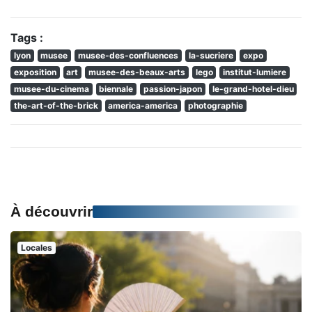
Tags :
lyon
musee
musee-des-confluences
la-sucriere
expo
exposition
art
musee-des-beaux-arts
lego
institut-lumiere
musee-du-cinema
biennale
passion-japon
le-grand-hotel-dieu
the-art-of-the-brick
america-america
photographie
À découvrir
Locales