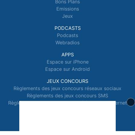
Bons Plans
Emissions
Jeux
PODCASTS
Podcasts
Webradios
APPS
Espace sur iPhone
Espace sur Android
JEUX CONCOURS
Règlements des jeux concours réseaux sociaux
Règlements des jeux concours SMS
Règlements des jeux concours téléphone et internet