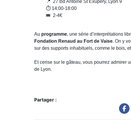
📍 27 Bd Antoine St Exupéry, Lyon 9
⏱️ 14:00-18:00
🎟️ 2-4€
Au
programme
, une série d’interprétations l
Fondation Renaud au Fort de Vaise
. On y v
sur des supports inhabituels, comme le bois, et
Et cerise sur le gâteau, vous pourrez admirer 
de Lyon.
Partager :