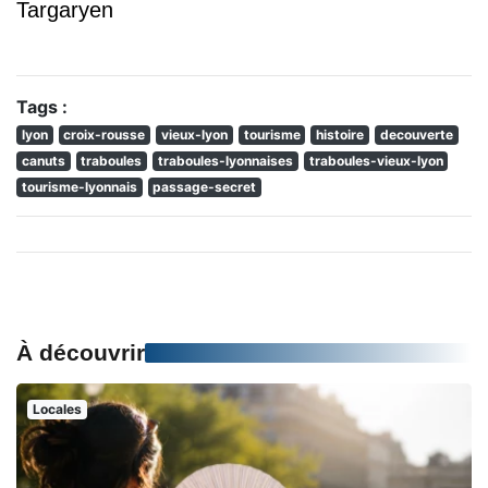
Targaryen
Tags :
lyon
croix-rousse
vieux-lyon
tourisme
histoire
decouverte
canuts
traboules
traboules-lyonnaises
traboules-vieux-lyon
tourisme-lyonnais
passage-secret
À découvrir
Locales