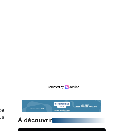
 :
de
is
À découvrir