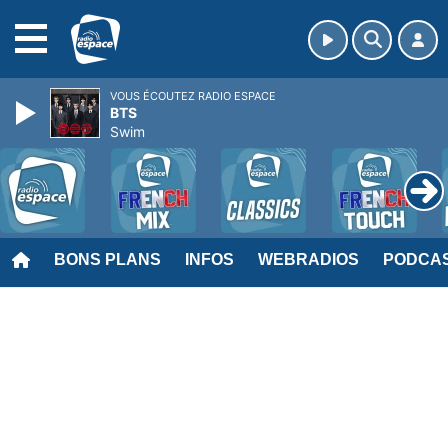
MENU
VOUS ÉCOUTEZ RADIO ESPACE
BTS
Swim
BONS PLANS
INFOS
WEBRADIOS
PODCA