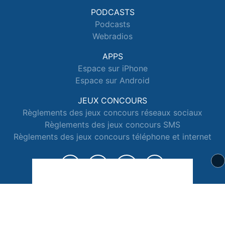
PODCASTS
Podcasts
Webradios
APPS
Espace sur iPhone
Espace sur Android
JEUX CONCOURS
Règlements des jeux concours réseaux sociaux
Règlements des jeux concours SMS
Règlements des jeux concours téléphone et internet
© 2026 Radio Espace Tous droits réservés.
Signaler un contenu
-
Mentions légales
-
Politique de cookies
-