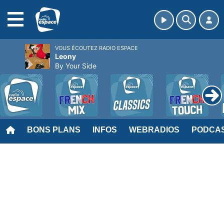
MENU
VOUS ÉCOUTEZ RADIO ESPACE
Leony
By Your Side
BONS PLANS
INFOS
WEBRADIOS
PODCA