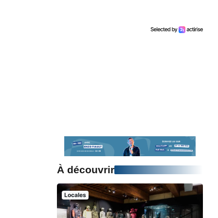
À découvrir
Locales